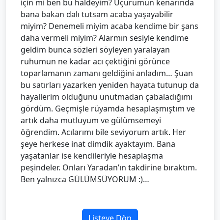
için mi ben bu haldeyim? Uçurumun kenarında
bana bakan dalı tutsam acaba yaşayabilir
miyim? Denemeli miyim acaba kendime bir şans
daha vermeli miyim? Alarmın sesiyle kendime
geldim bunca sözleri söyleyen yaralayan
ruhumun ne kadar acı çektiğini görünce
toparlamanın zamanı geldiğini anladım… Şuan
bu satırları yazarken yeniden hayata tutunup da
hayallerim olduğunu unutmadan çabaladığımı
gördüm. Geçmişle rüyamda hesaplaşmıştım ve
artık daha mutluyum ve gülümsemeyi
öğrendim. Acılarımı bile seviyorum artık. Her
şeye herkese inat dimdik ayaktayım. Bana
yaşatanlar ise kendileriyle hesaplaşma
peşindeler. Onları Yaradan’ın takdirine bıraktım.
Ben yalnızca GÜLÜMSÜYORUM :)…
Listeye Dön