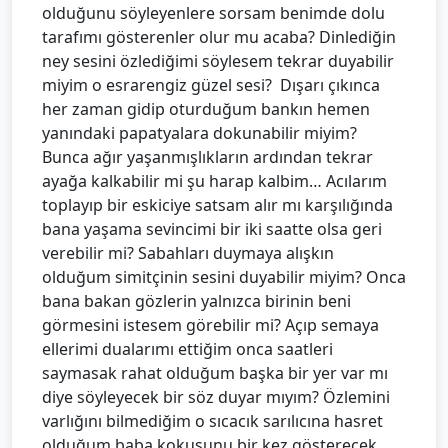
olduğunu söyleyenlere sorsam benimde dolu
tarafımı gösterenler olur mu acaba? Dinlediğin
ney sesini özlediğimi söylesem tekrar duyabilir
miyim o esrarengiz güzel sesi? Dışarı çıkınca
her zaman gidip oturduğum bankın hemen
yanındaki papatyalara dokunabilir miyim?
Bunca ağır yaşanmışlıkların ardından tekrar
ayağa kalkabilir mi şu harap kalbim… Acılarım
toplayıp bir eskiciye satsam alır mı karşılığında
bana yaşama sevincimi bir iki saatte olsa geri
verebilir mi? Sabahları duymaya alışkın
olduğum simitçinin sesini duyabilir miyim? Onca
bana bakan gözlerin yalnızca birinin beni
görmesini istesem görebilir mi? Açıp semaya
ellerimi dualarımı ettiğim onca saatleri
saymasak rahat olduğum başka bir yer var mı
diye söyleyecek bir söz duyar mıyım? Özlemini
varlığını bilmediğim o sıcacık sarılıcına hasret
olduğum baba kokusunu bir kez gösterecek