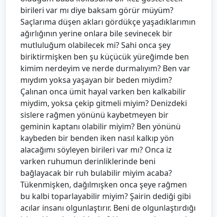
birileri var mı diye baksam görür müyüm?
Saçlarıma düşen akları gördükçe yaşadıklarımın
ağırlığının yerine onlara bile sevinecek bir
mutluluğum olabilecek mi? Sahi onca şey
biriktirmişken ben şu küçücük yüreğimde ben
kimim nerdeyim ve nerde durmalıyım? Ben var
mıydım yoksa yaşayan bir beden miydim?
Çalınan onca ümit hayal varken ben kalkabilir
miydim, yoksa çekip gitmeli miyim? Denizdeki
sislere rağmen yönünü kaybetmeyen bir
geminin kaptanı olabilir miyim? Ben yönünü
kaybeden bir benden iken nasıl kalkıp yön
alacağımı söyleyen birileri var mı? Onca iz
varken ruhumun derinliklerinde beni
bağlayacak bir ruh bulabilir miyim acaba?
Tükenmişken, dağılmışken onca şeye rağmen
bu kalbi toparlayabilir miyim? Şairin dediği gibi
acılar insanı olgunlaştırır. Beni de olgunlaştırdığı