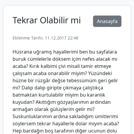
Tekrar Olabilir mi
Anasayfa
Eklenme Tarihi: 11.12.2017 22:48
Hüsrana uğramış hayallerimi ben bu sayfalara
buruk cümlelerle döksem içim nefes alacak mı
acaba? Kırık kalbimi çivi misali tamir etmeye
çalışsam acaba onarabilir miyim? Yüzündeki
hüzne bir rüzgâr değse tebessümüm geri gelir
mi? Dalıp dalıp giripte çıkmaya çalıştıkça
batmaktan kurtulabilir miyim bu karanlık
kuyudan? Akıttığım gözyaşlarımın ardından
armağan olarak gülüşlerim gelir mi?
Suskunluklarımın ardına sakladığım ümitlerimi
söylersem tekrar hayallerle dolar mıyım acaba?
Hep bardağın boş tarafının diğer ucunun dolu