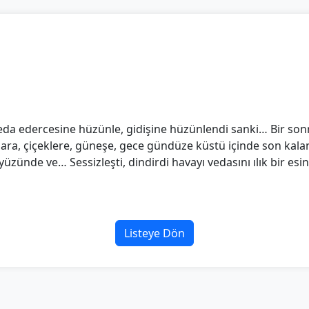
da edercesine hüzünle, gidişine hüzünlendi sanki… Bir sonra
ara, çiçeklere, güneşe, gece gündüze küstü içinde son kalan 
zünde ve… Sessizleşti, dindirdi havayı vedasını ılık bir esinti
Listeye Dön