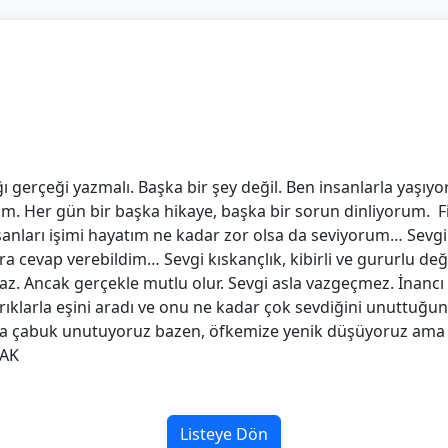
 gerçeği yazmalı. Başka bir şey değil. Ben insanlarla yaşıyoru
m. Her gün bir başka hikaye, başka bir sorun dinliyorum. F
ları işimi hayatım ne kadar zor olsa da seviyorum… Sevgi 
cevap verebildim… Sevgi kıskançlık, kibirli ve gururlu değil
az. Ancak gerçekle mutlu olur. Sevgi asla vazgeçmez. İnancı
rıklarla eşini aradı ve onu ne kadar çok sevdiğini unuttuğun
rda çabuk unutuyoruz bazen, öfkemize yenik düşüyoruz ama
r AK
Listeye Dön