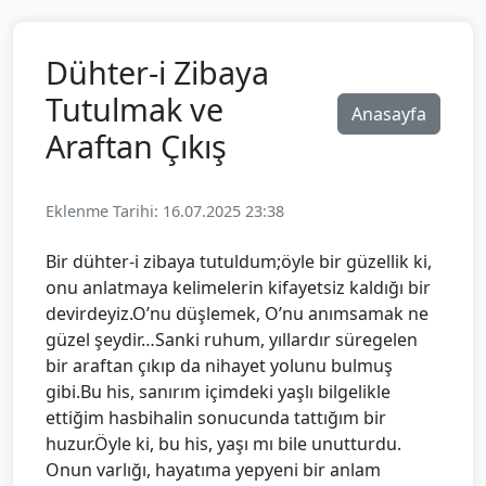
Dühter-i Zibaya
Tutulmak ve
Anasayfa
Araftan Çıkış
Eklenme Tarihi: 16.07.2025 23:38
Bir dühter-i zibaya tutuldum;öyle bir güzellik ki,
onu anlatmaya kelimelerin kifayetsiz kaldığı bir
devirdeyiz.O’nu düşlemek, O’nu anımsamak ne
güzel şeydir…Sanki ruhum, yıllardır süregelen
bir araftan çıkıp da nihayet yolunu bulmuş
gibi.Bu his, sanırım içimdeki yaşlı bilgelikle
ettiğim hasbihalin sonucunda tattığım bir
huzur.Öyle ki, bu his, yaşı mı bile unutturdu.
Onun varlığı, hayatıma yepyeni bir anlam